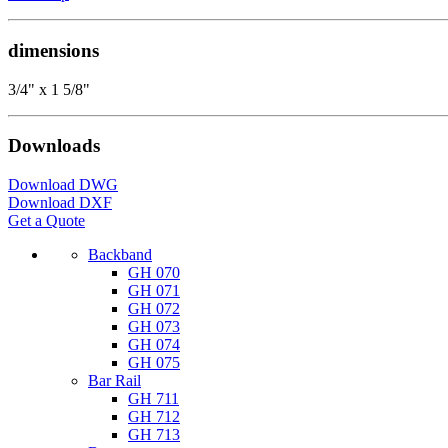
dimensions
3/4" x 1 5/8"
Downloads
Download DWG
Download DXF
Get a Quote
Backband
GH 070
GH 071
GH 072
GH 073
GH 074
GH 075
Bar Rail
GH 711
GH 712
GH 713