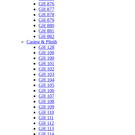
GH 876
GH 877
GH 878
GH 879
GH 880
GH 881
GH 882
Casing & Plinth
GH 128
GH 100
GH 100
GH 101
GH 102
GH 103
GH 104
GH 105
GH 106
GH 107
GH 108
GH 109
GH 110
GH 111
GH 112
GH 113
GH 114