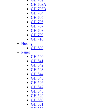
GH 702
GH 703A
GH 703B
GH 704
GH 705
GH 706
GH 707
GH 708
GH 709
GH 710
Nosing
GH 680
Panel
GH 540
GH 541
GH 542
GH 543
GH 544
GH 545
GH 546
GH 547
GH 548
GH 549
GH 550
GH 551