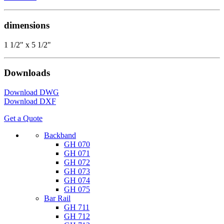
dimensions
1 1/2" x 5 1/2"
Downloads
Download DWG
Download DXF
Get a Quote
Backband
GH 070
GH 071
GH 072
GH 073
GH 074
GH 075
Bar Rail
GH 711
GH 712