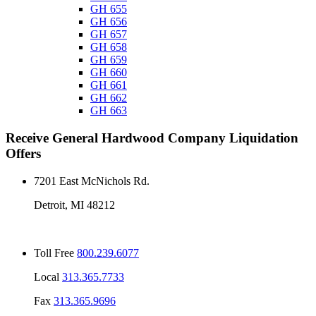
GH 655
GH 656
GH 657
GH 658
GH 659
GH 660
GH 661
GH 662
GH 663
Receive
General Hardwood Company
Liquidation
Offers
7201 East McNichols Rd.
Detroit, MI 48212
Toll Free
800.239.6077
Local
313.365.7733
Fax
313.365.9696