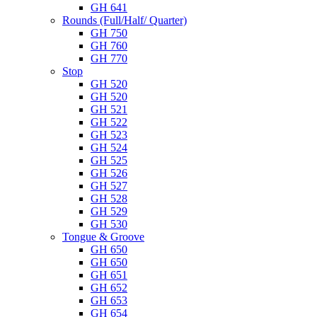
GH 641
Rounds (Full/Half/ Quarter)
GH 750
GH 760
GH 770
Stop
GH 520
GH 520
GH 521
GH 522
GH 523
GH 524
GH 525
GH 526
GH 527
GH 528
GH 529
GH 530
Tongue & Groove
GH 650
GH 650
GH 651
GH 652
GH 653
GH 654