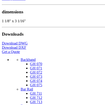
dimensions
1 1/8" x 3 1/16"
Downloads
Download DWG
Download DXF
Get a Quote
Backband
GH 070
GH 071
GH 072
GH 073
GH 074
GH 075
Bar Rail
GH 711
GH 712
GH 713