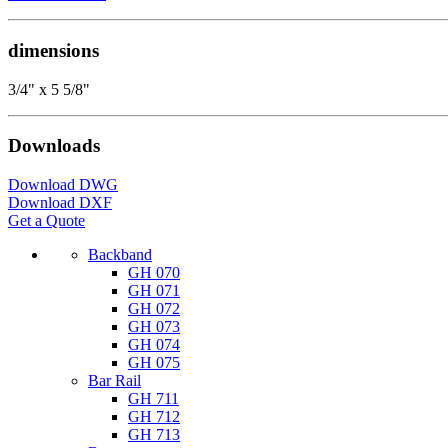
dimensions
3/4" x 5 5/8"
Downloads
Download DWG
Download DXF
Get a Quote
Backband
GH 070
GH 071
GH 072
GH 073
GH 074
GH 075
Bar Rail
GH 711
GH 712
GH 713