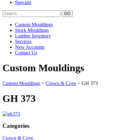
Specials
Search
Custom Mouldings
Stock Mouldings
Lumber Inventory
Services
New Accounts
Contact Us
Custom Mouldings
Custom Mouldings
>
Crown & Cove
> GH 373
GH 373
Categories
Crown & Cove