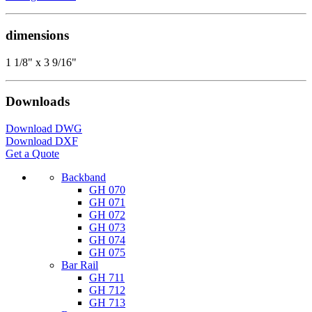
dimensions
1 1/8" x 3 9/16"
Downloads
Download DWG
Download DXF
Get a Quote
Backband
GH 070
GH 071
GH 072
GH 073
GH 074
GH 075
Bar Rail
GH 711
GH 712
GH 713