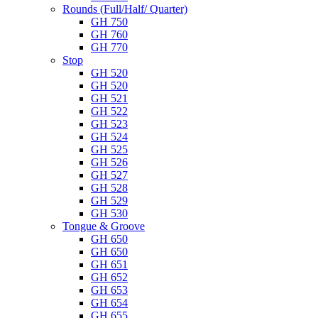
Rounds (Full/Half/ Quarter)
GH 750
GH 760
GH 770
Stop
GH 520
GH 520
GH 521
GH 522
GH 523
GH 524
GH 525
GH 526
GH 527
GH 528
GH 529
GH 530
Tongue & Groove
GH 650
GH 650
GH 651
GH 652
GH 653
GH 654
GH 655