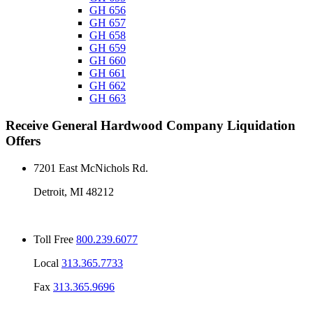
GH 656
GH 657
GH 658
GH 659
GH 660
GH 661
GH 662
GH 663
Receive
General Hardwood Company
Liquidation
Offers
7201 East McNichols Rd.
Detroit, MI 48212
Toll Free
800.239.6077
Local
313.365.7733
Fax
313.365.9696