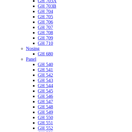
GH 703A
GH 703B
GH 704
GH 705
GH 706
GH 707
GH 708
GH 709
GH 710
Nosing
GH 680
Panel
GH 540
GH 541
GH 542
GH 543
GH 544
GH 545
GH 546
GH 547
GH 548
GH 549
GH 550
GH 551
GH 552