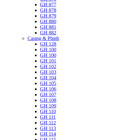
GH 877
GH 878
GH 879
GH 880
GH 881
GH 882
Casing & Plinth
GH 128
GH 100
GH 100
GH 101
GH 102
GH 103
GH 104
GH 105
GH 106
GH 107
GH 108
GH 109
GH 110
GH 111
GH 112
GH 113
GH 114
GH 115