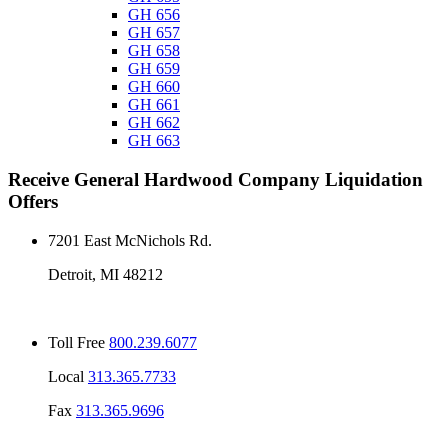
GH 656
GH 657
GH 658
GH 659
GH 660
GH 661
GH 662
GH 663
Receive
General Hardwood Company
Liquidation
Offers
7201 East McNichols Rd.
Detroit, MI 48212
Toll Free
800.239.6077
Local
313.365.7733
Fax
313.365.9696