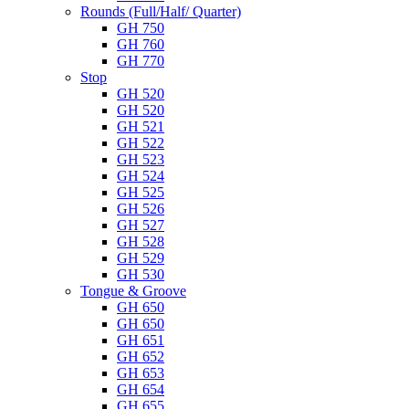
Rounds (Full/Half/ Quarter)
GH 750
GH 760
GH 770
Stop
GH 520
GH 520
GH 521
GH 522
GH 523
GH 524
GH 525
GH 526
GH 527
GH 528
GH 529
GH 530
Tongue & Groove
GH 650
GH 650
GH 651
GH 652
GH 653
GH 654
GH 655