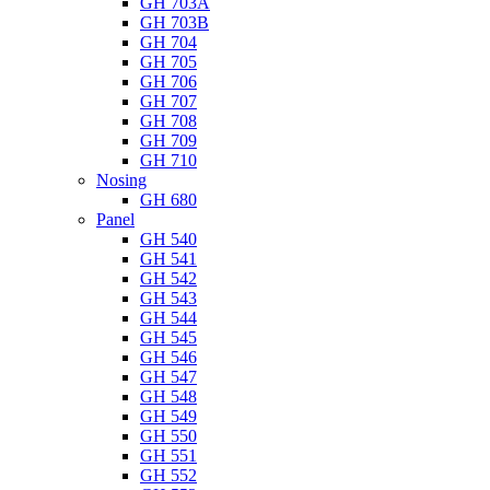
GH 703A
GH 703B
GH 704
GH 705
GH 706
GH 707
GH 708
GH 709
GH 710
Nosing
GH 680
Panel
GH 540
GH 541
GH 542
GH 543
GH 544
GH 545
GH 546
GH 547
GH 548
GH 549
GH 550
GH 551
GH 552