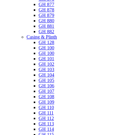
GH 877
GH 878
GH 879
GH 880
GH 881
GH 882
Casing & Plinth
GH 128
GH 100
GH 100
GH 101
GH 102
GH 103
GH 104
GH 105
GH 106
GH 107
GH 108
GH 109
GH 110
GH 111
GH 112
GH 113
GH 114
GH 115