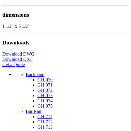
dimensions
1 1/2" x 5 1/2"
Downloads
Download DWG
Download DXF
Get a Quote
Backband
GH 070
GH 071
GH 072
GH 073
GH 074
GH 075
Bar Rail
GH 711
GH 712
GH 713