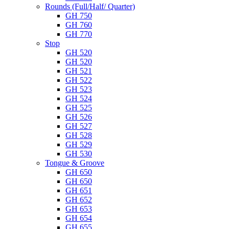
Rounds (Full/Half/ Quarter)
GH 750
GH 760
GH 770
Stop
GH 520
GH 520
GH 521
GH 522
GH 523
GH 524
GH 525
GH 526
GH 527
GH 528
GH 529
GH 530
Tongue & Groove
GH 650
GH 650
GH 651
GH 652
GH 653
GH 654
GH 655