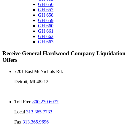
GH 656
GH 657
GH 658
GH 659
GH 660
GH 661
GH 662
GH 663
Receive
General Hardwood Company
Liquidation
Offers
7201 East McNichols Rd.
Detroit, MI 48212
Toll Free
800.239.6077
Local
313.365.7733
Fax
313.365.9696