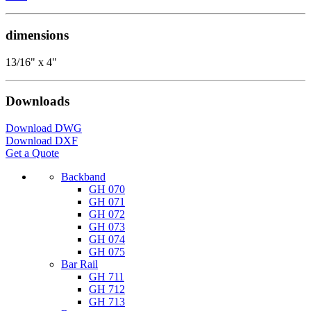
dimensions
13/16" x 4"
Downloads
Download DWG
Download DXF
Get a Quote
Backband
GH 070
GH 071
GH 072
GH 073
GH 074
GH 075
Bar Rail
GH 711
GH 712
GH 713