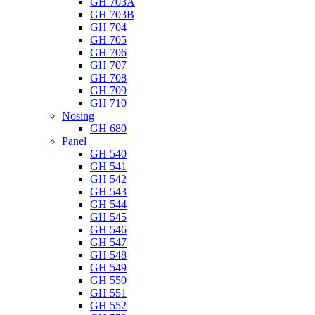
GH 703A
GH 703B
GH 704
GH 705
GH 706
GH 707
GH 708
GH 709
GH 710
Nosing
GH 680
Panel
GH 540
GH 541
GH 542
GH 543
GH 544
GH 545
GH 546
GH 547
GH 548
GH 549
GH 550
GH 551
GH 552