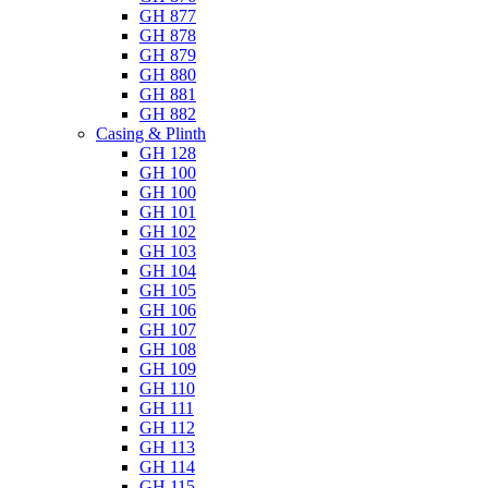
GH 877
GH 878
GH 879
GH 880
GH 881
GH 882
Casing & Plinth
GH 128
GH 100
GH 100
GH 101
GH 102
GH 103
GH 104
GH 105
GH 106
GH 107
GH 108
GH 109
GH 110
GH 111
GH 112
GH 113
GH 114
GH 115