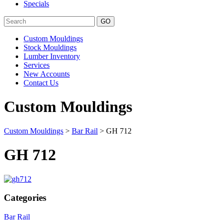
Specials
Search
Custom Mouldings
Stock Mouldings
Lumber Inventory
Services
New Accounts
Contact Us
Custom Mouldings
Custom Mouldings
>
Bar Rail
> GH 712
GH 712
Categories
Bar Rail