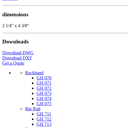
dimensions
2 1/4" x 4 3/8"
Downloads
Download DWG
Download DXF
Get a Quote
Backband
GH 070
GH 071
GH 072
GH 073
GH 074
GH 075
Bar Rail
GH 711
GH 712
GH 713