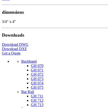
dimensions
3/4" x 4"
Downloads
Download DWG
Download DXF
Get a Quote
Backband
GH 070
GH 071
GH 072
GH 073
GH 074
GH 075
Bar Rail
GH 711
GH 712
GH 713