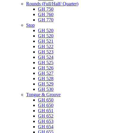
Rounds (Full/Half/ Quarter)
GH 750
GH 760
GH 770
Stop
GH 520
GH 520
GH 521
GH 522
GH 523
GH 524
GH 525
GH 526
GH 527
GH 528
GH 529
GH 530
Tongue & Groove
GH 650
GH 650
GH 651
GH 652
GH 653
GH 654
GH 655