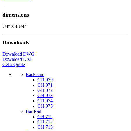
dimensions
3/4" x 4 1/4"
Downloads
Download DWG
Download DXF
Get a Quote
Backband
GH 070
GH 071
GH 072
GH 073
GH 074
GH 075
Bar Rail
GH 711
GH 712
GH 713