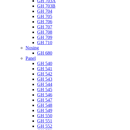
GH 703A
GH 703B
GH 704
GH 705
GH 706
GH 707
GH 708
GH 709
GH 710
Nosing
GH 680
Panel
GH 540
GH 541
GH 542
GH 543
GH 544
GH 545
GH 546
GH 547
GH 548
GH 549
GH 550
GH 551
GH 552