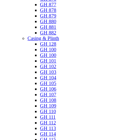
GH 877
GH 878
GH 879
GH 880
GH 881
GH 882
Casing & Plinth
GH 128
GH 100
GH 100
GH 101
GH 102
GH 103
GH 104
GH 105
GH 106
GH 107
GH 108
GH 109
GH 110
GH 111
GH 112
GH 113
GH 114
GH 115