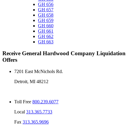
GH 656
GH 657
GH 658
GH 659
GH 660
GH 661
GH 662
GH 663
Receive
General Hardwood Company
Liquidation
Offers
7201 East McNichols Rd.
Detroit, MI 48212
Toll Free
800.239.6077
Local
313.365.7733
Fax
313.365.9696