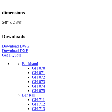
dimensions
5/8" x 2 3/8"
Downloads
Download DWG
Download DXF
Get a Quote
Backband
GH 070
GH 071
GH 072
GH 073
GH 074
GH 075
Bar Rail
GH 711
GH 712
GH 713