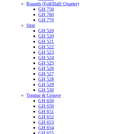
Rounds (Full/Half/ Quarter)
GH 750
GH 760
GH 770
Stop
GH 520
GH 520
GH 521
GH 522
GH 523
GH 524
GH 525
GH 526
GH 527
GH 528
GH 529
GH 530
Tongue & Groove
GH 650
GH 650
GH 651
GH 652
GH 653
GH 654
GH 655