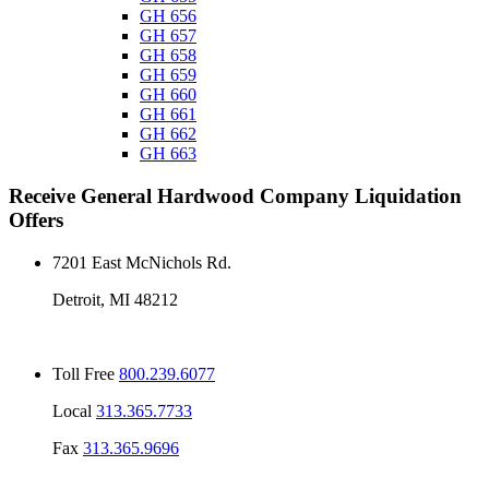
GH 656
GH 657
GH 658
GH 659
GH 660
GH 661
GH 662
GH 663
Receive
General Hardwood Company
Liquidation
Offers
7201 East McNichols Rd.
Detroit, MI 48212
Toll Free
800.239.6077
Local
313.365.7733
Fax
313.365.9696