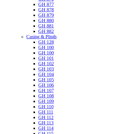
GH 877
GH 878
GH 879
GH 880
GH 881
GH 882
Casing & Plinth
GH 128
GH 100
GH 100
GH 101
GH 102
GH 103
GH 104
GH 105
GH 106
GH 107
GH 108
GH 109
GH 110
GH 111
GH 112
GH 113
GH 114
GH 115