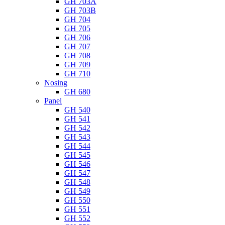
GH 703A
GH 703B
GH 704
GH 705
GH 706
GH 707
GH 708
GH 709
GH 710
Nosing
GH 680
Panel
GH 540
GH 541
GH 542
GH 543
GH 544
GH 545
GH 546
GH 547
GH 548
GH 549
GH 550
GH 551
GH 552