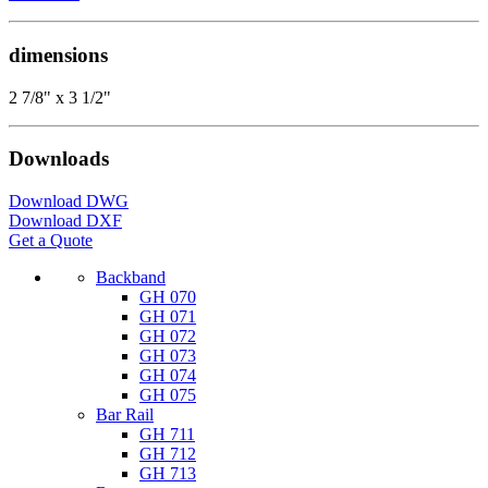
dimensions
2 7/8" x 3 1/2"
Downloads
Download DWG
Download DXF
Get a Quote
Backband
GH 070
GH 071
GH 072
GH 073
GH 074
GH 075
Bar Rail
GH 711
GH 712
GH 713