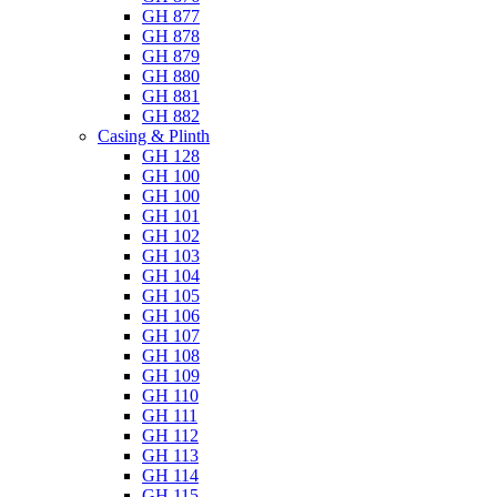
GH 877
GH 878
GH 879
GH 880
GH 881
GH 882
Casing & Plinth
GH 128
GH 100
GH 100
GH 101
GH 102
GH 103
GH 104
GH 105
GH 106
GH 107
GH 108
GH 109
GH 110
GH 111
GH 112
GH 113
GH 114
GH 115