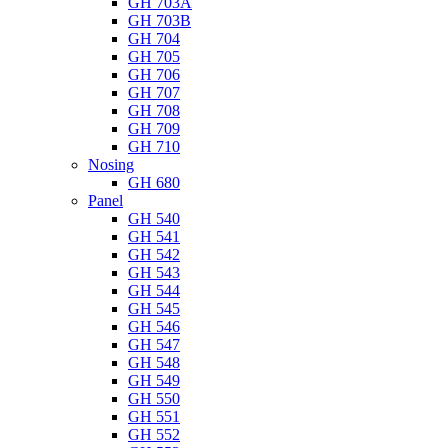
GH 703A
GH 703B
GH 704
GH 705
GH 706
GH 707
GH 708
GH 709
GH 710
Nosing
GH 680
Panel
GH 540
GH 541
GH 542
GH 543
GH 544
GH 545
GH 546
GH 547
GH 548
GH 549
GH 550
GH 551
GH 552