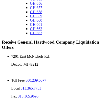
GH 656
GH 657
GH 658
GH 659
GH 660
GH 661
GH 662
GH 663
Receive
General Hardwood Company
Liquidation
Offers
7201 East McNichols Rd.
Detroit, MI 48212
Toll Free
800.239.6077
Local
313.365.7733
Fax
313.365.9696